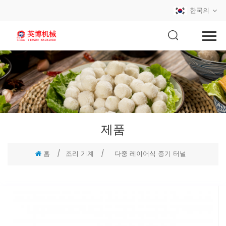
한국의
제품
홈
/
조리 기계
/
다중 레이어식 증기 터널